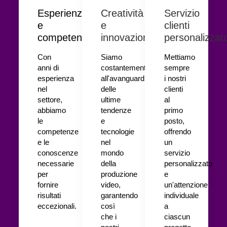
Esperienza
Creatività
Servizio
e
e
clienti
competenza
innovazione
personalizzat
Con
Siamo
Mettiamo
anni di
costantemente
sempre
esperienza
all'avanguardia
i nostri
nel
delle
clienti
settore,
ultime
al
abbiamo
tendenze
primo
le
e
posto,
competenze
tecnologie
offrendo
e le
nel
un
conoscenze
mondo
servizio
necessarie
della
personalizzato
per
produzione
e
fornire
video,
un'attenzione
risultati
garantendo
individuale
eccezionali.
così
a
che i
ciascun