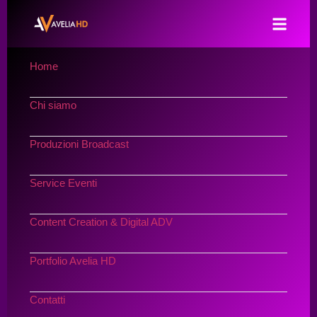
Home
Chi siamo
Produzioni Broadcast
Service Eventi
Content Creation & Digital ADV
Portfolio Avelia HD
Contatti